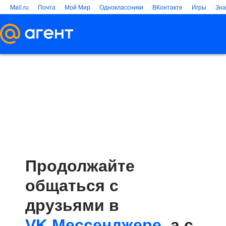
Mail.ru
Почта
Мой Мир
Одноклассники
ВКонтакте
Игры
Зна
Продолжайте
общаться с
друзьями в
VK Мессенджере
, а с